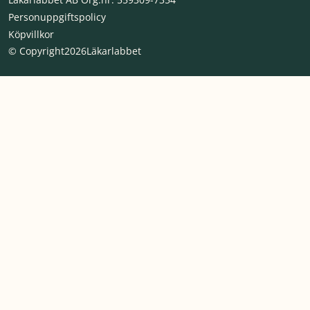
Personuppgiftspolicy
Köpvillkor
© Copyright
2026
Läkarlabbet