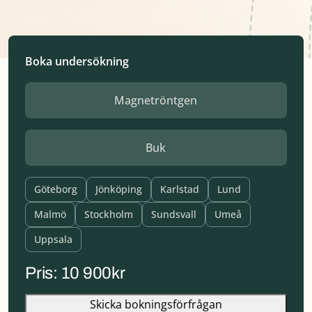
Boka undersökning
Service
Parent
Service
Name
Göteborg
Jönköping
Karlstad
Lund
Malmö
Stockholm
Sundsvall
Umeå
Uppsala
Skicka bokningsförfrågan