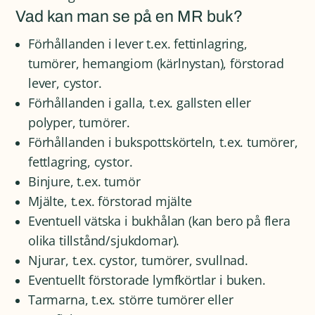
Vad kan man se på en MR buk?
Förhållanden i lever t.ex. fettinlagring,
tumörer, hemangiom (kärlnystan), förstorad
lever, cystor.
Förhållanden i galla, t.ex. gallsten eller
polyper, tumörer.
Förhållanden i bukspottskörteln, t.ex. tumörer,
fettlagring, cystor.
Binjure, t.ex. tumör
Mjälte, t.ex. förstorad mjälte
Eventuell vätska i bukhålan (kan bero på flera
olika tillstånd/sjukdomar).
Njurar, t.ex. cystor, tumörer, svullnad.
Eventuellt förstorade lymfkörtlar i buken.
Tarmarna, t.ex. större tumörer eller