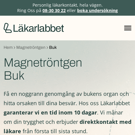
Personlig läkarkontakt, hela vägen.
Ring Oss på
08-30 30 22
eller
boka undersökning
Hoppa
till
innehåll
Hem
Magnetröntgen
Buk
Magnetröntgen
Buk
Få en noggrann genomgång av bukens organ och
hitta orsaken till dina besvär. Hos oss Läkarlabbet
garanterar vi en tid inom 10 dagar
. Vi månar
om din trygghet och erbjuder
direktkontakt med
läkare
från första till sista stund.