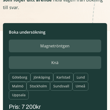
till svar.
Boka undersökning
Service
Parent
Service
Name
Göteborg
Jönköping
Karlstad
Lund
Malmö
Stockholm
Sundsvall
Umeå
Uppsala