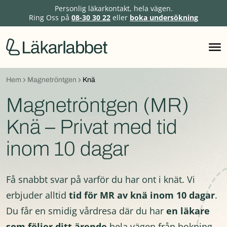
Personlig läkarkontakt, hela vägen.
Ring Oss på
08-30 30 22
eller
boka undersökning
Hoppa
till
innehåll
Hem
Magnetröntgen
Knä
Magnetröntgen (MR)
Knä – Privat med tid
inom 10 dagar
Få snabbt svar på varför du har ont i knät. Vi
erbjuder alltid
tid för MR av knä inom 10 dagar
.
Du får en smidig vårdresa där du har
en läkare
som följer ditt ärende
hela vägen från bokning