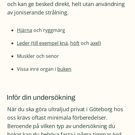
och kan ge besked direkt, helt utan användning
av joniserande strålning.
Hjärna
och ryggmärg
Leder (till exempel
knä
,
höft
och
axel
)
Muskler och senor
Vissa inre organ i
buken
Inför din undersökning
När du ska göra ultraljud privat i Göteborg hos
oss krävs oftast minimala förberedelser.
Beroende på vilken typ av undersökning du
bokat kan du behöva fasta i några timmar (vid