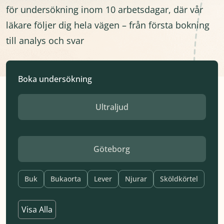
för undersökning inom 10 arbetsdagar, där vår
läkare följer dig hela vägen – från första bokning
till analys och svar
Boka undersökning
Service
Parent
Service
Location
Buk
Bukaorta
Lever
Njurar
Sköldkörtel
Testiklar
Visa Alla