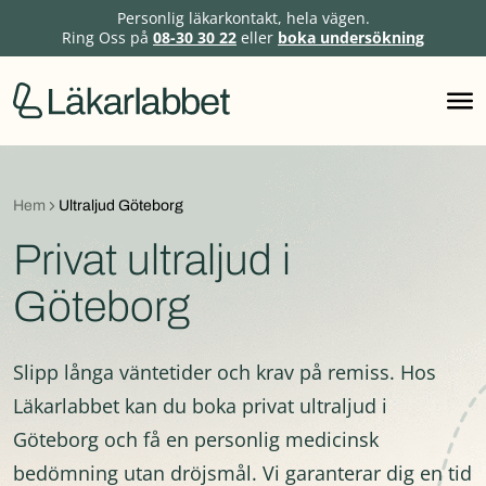
Personlig läkarkontakt, hela vägen.
Ring Oss på
08-30 30 22
eller
boka undersökning
Hoppa
till
innehåll
Hem
Ultraljud Göteborg
Privat ultraljud i
Göteborg
Slipp långa väntetider och krav på remiss. Hos
Läkarlabbet kan du boka privat ultraljud i
Göteborg och få en personlig medicinsk
bedömning utan dröjsmål. Vi garanterar dig en tid